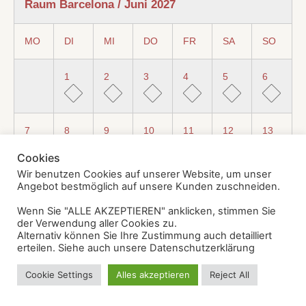
Raum Barcelona / Juni 2027
MO
DI
MI
DO
FR
SA
SO
1
2
3
4
5
6
7
8
9
10
11
12
13
Cookies
Wir benutzen Cookies auf unserer Website, um unser
14
15
16
17
18
19
20
Angebot bestmöglich auf unsere Kunden zuschneiden.
Wenn Sie "ALLE AKZEPTIEREN" anklicken, stimmen Sie
der Verwendung aller Cookies zu.
Alternativ können Sie Ihre Zustimmung auch detailliert
21
22
23
24
25
26
27
erteilen. Siehe auch unsere Datenschutzerklärung
Cookie Settings
Alles akzeptieren
Reject All
28
29
30