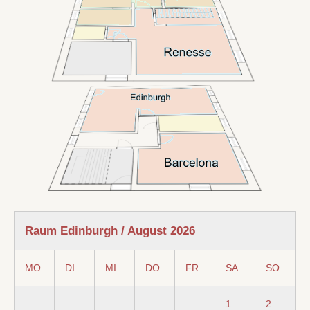
Raum Edinburgh / August 2026
MO
DI
MI
DO
FR
SA
SO
1
2